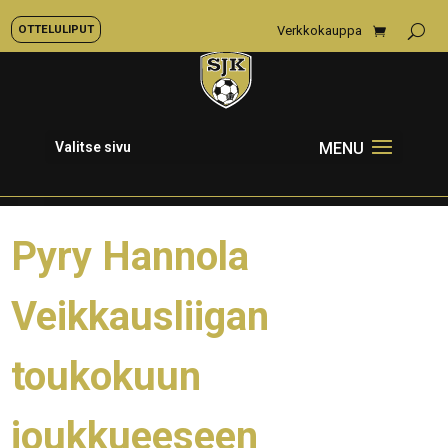
OTTELULIPUT
Verkkokauppa
Valitse sivu
Pyry Hannola
Veikkausliigan
toukokuun
joukkueeseen