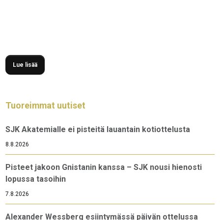
Veikkausliigaottelussa ja kerännyt vyölleen isoja minuutteja.
Tällä kaudella hän onnistui tekemään debyyttimaalinsa
Veikkausliigassa kotiottelussa AC Oulua vastaan, ja hän on
lisäksi antanut viisi maalisyöttöä.
Lue lisää
Tuoreimmat uutiset
SJK Akatemialle ei pisteitä lauantain kotiottelusta
8.8.2026
Pisteet jakoon Gnistanin kanssa – SJK nousi hienosti
lopussa tasoihin
7.8.2026
Alexander Wessberg esiintymässä päivän ottelussa