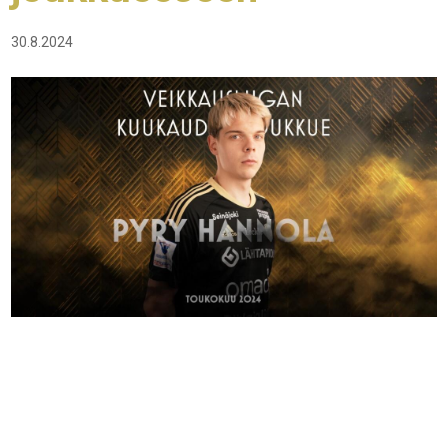
30.8.2024
Seinäjoen Jalkapallokerhon keskikenttäpelaaja Pyry Hannola
valittiin Veikkausliigan kuukauden joukkueeseen.
Hannola on pelannut jokaisessa SJK:n kauden 2024