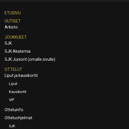
ETUSIVU
UUTISET
Arkisto
JOUKKUEET
SJK
SJK Akatemia
SJK Juniorit (omalle sivulle)
OTTELUT
Liput ja kausikortit
Liput
Kausikortit
VIP
Otteluinfo
Otteluohjelmat
SJK