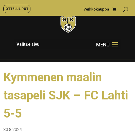
OTTELULIPUT
Verkkokauppa
Valitse sivu
Kymmenen maalin
tasapeli SJK – FC Lahti
5-5
30.8.2024