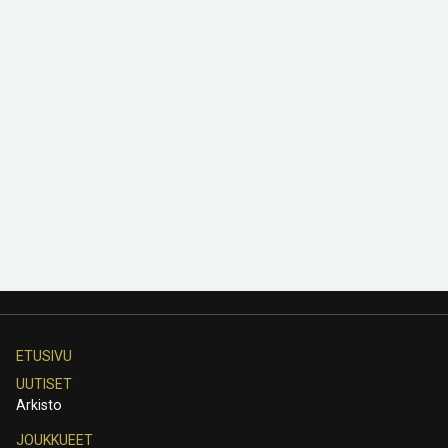
ETUSIVU
UUTISET
Arkisto
JOUKKUEET