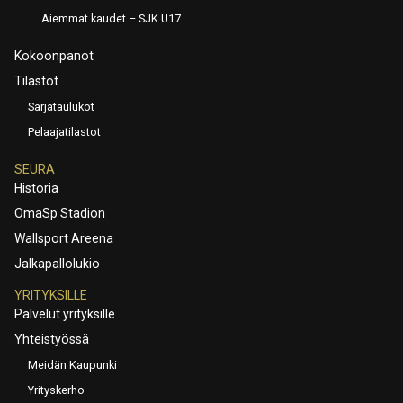
Aiemmat kaudet – SJK U17
Kokoonpanot
Tilastot
Sarjataulukot
Pelaajatilastot
SEURA
Historia
OmaSp Stadion
Wallsport Areena
Jalkapallolukio
YRITYKSILLE
Palvelut yrityksille
Yhteistyössä
Meidän Kaupunki
Yrityskerho