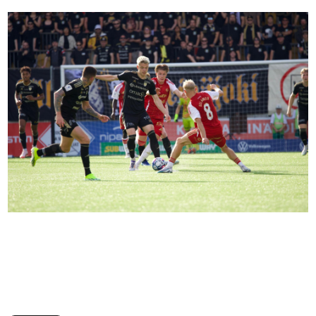
Seinäjoen Jalkapallokerho ja FC Lahti järjestivät lauantaina
kunnon maalitalkoot OmaSp Stadionilla, kun ottelu päättyi
lukemiin 5–5. SJK nousi tasurin myötä 32 sarjapisteeseen,
jolla irtoaa Veikkausliigan toinen sija.