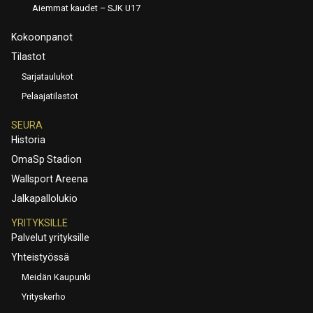
Aiemmat kaudet – SJK U17
Kokoonpanot
Tilastot
Sarjataulukot
Pelaajatilastot
SEURA
Historia
OmaSp Stadion
Wallsport Areena
Jalkapallolukio
YRITYKSILLE
Palvelut yrityksille
Yhteistyössä
Meidän Kaupunki
Yrityskerho