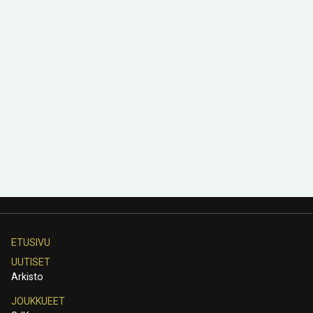
ETUSIVU
UUTISET
Arkisto
JOUKKUEET