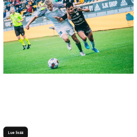
Chileläinen keskikenttäpelaaja
Diego Rojas
jatkaa uraansa
toisaalla. 28-vuotias Rojas saapui Kerhoon kaudeksi 2022, ja
ihastutti kannattajia taidollaan kahden kauden ajan. Rojas
pelasi SJK:n riveissä yhteensä 52 ottelua, ja teki niissä
kahdeksan maalia.
Lue lisää