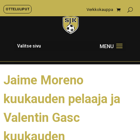
OTTELULIPUT
Verkkokauppa
Valitse sivu
Jaime Moreno
kuukauden pelaaja ja
Valentin Gasc
kuukauden