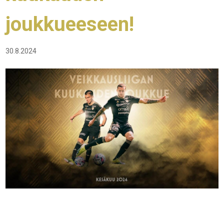
joukkueeseen!
30.8.2024
Jaime Moreno on Veikkausliigan
kesäkuun kuukauden