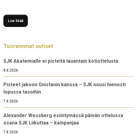
pelaaja sekä Valentin Gasc valittiin kuukauden
joukkueeseen!
Lue lisää
Tuoreimmat uutiset
SJK Akatemialle ei pisteitä lauantain kotiottelusta
8.8.2026
Pisteet jakoon Gnistanin kanssa – SJK nousi hienosti
lopussa tasoihin
7.8.2026
Alexander Wessberg esiintymässä päivän ottelussa
osana SJK Liikuttaa – kampanjaa
7.8.2026