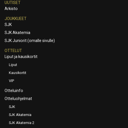
UUTISET
Arkisto
JOUKKUEET
SJK
SJK Akatemia
SJK Juniorit (omalle sivulle)
OTTELUT
Liput ja kausikortit
Liput
Kausikortit
VIP
Otteluinfo
Otteluohjelmat
SJK
SJK Akatemia
SJK Akatemia 2