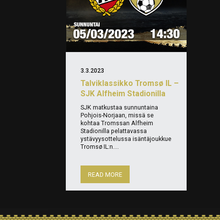
3.3.2023
Talviklassikko Tromsø IL –
SJK Alfheim Stadionilla
SJK matkustaa sunnuntaina
Pohjois-Norjaan, missä se
kohtaa Tromssan Alfheim
Stadionilla pelattavassa
ystävyysottelussa isäntäjoukkue
Tromsø IL:n....
READ MORE