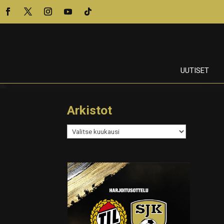
UUTISET
Arkistot
Arkistot