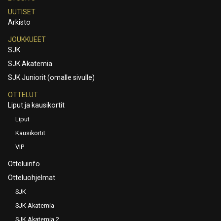
UUTISET
Arkisto
JOUKKUEET
SJK
SJK Akatemia
SJK Juniorit (omalle sivulle)
OTTELUT
Liput ja kausikortit
Liput
Kausikortit
VIP
Otteluinfo
Otteluohjelmat
SJK
SJK Akatemia
SJK Akatemia 2