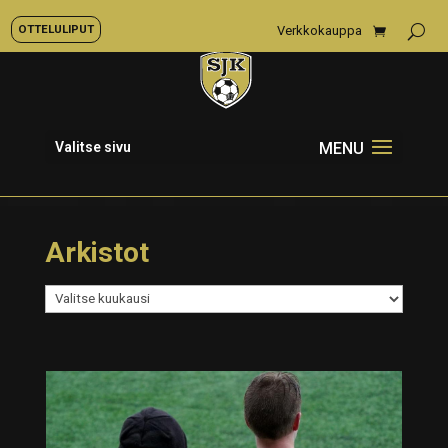
OTTELULIPUT
Verkkokauppa
Valitse sivu
Arkistot
Arkistot