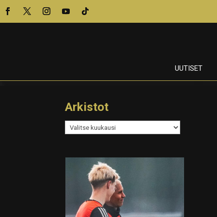
UUTISET
Arkistot
Arkistot