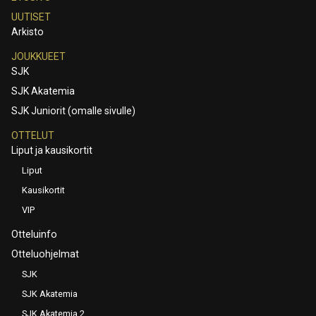
UUTISET
Arkisto
JOUKKUEET
SJK
SJK Akatemia
SJK Juniorit (omalle sivulle)
OTTELUT
Liput ja kausikortit
Liput
Kausikortit
VIP
Otteluinfo
Otteluohjelmat
SJK
SJK Akatemia
SJK Akatemia 2