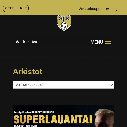
OTTELULIPUT
Verkkokauppa
Valitse sivu
Arkistot
Arkistot