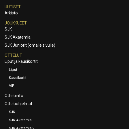
UUTISET
Arkisto
JOUKKUEET
SJK
SJK Akatemia
SJK Juniorit (omalle sivulle)
OTTELUT
Liput ja kausikortit
Liput
Kausikortit
VIP
Otteluinfo
Otteluohjelmat
SJK
SJK Akatemia
SJK Akatemia 2