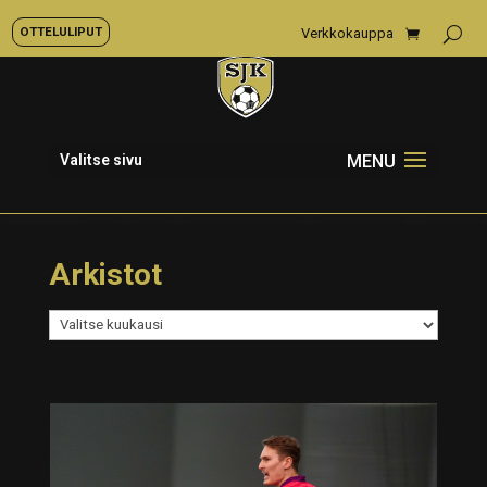
OTTELULIPUT
Verkkokauppa
Valitse sivu
Arkistot
Arkistot