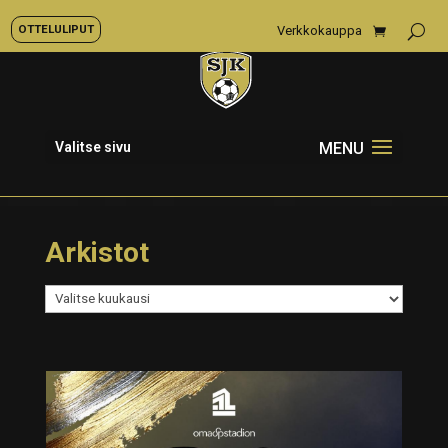
OTTELULIPUT
Verkkokauppa
Valitse sivu
Arkistot
Arkistot