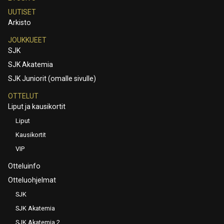
UUTISET
Arkisto
JOUKKUEET
SJK
SJK Akatemia
SJK Juniorit (omalle sivulle)
OTTELUT
Liput ja kausikortit
Liput
Kausikortit
VIP
Otteluinfo
Otteluohjelmat
SJK
SJK Akatemia
SJK Akatemia 2