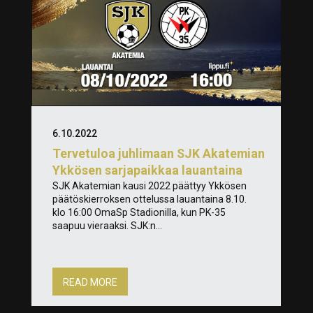
6.10.2022
Tervetuloa juhlimaan SJK Akatemian
Ykkösen sarjapaikkaa lauantaina
SJK Akatemian kausi 2022 päättyy Ykkösen
päätöskierroksen ottelussa lauantaina 8.10.
klo 16:00 OmaSp Stadionilla, kun PK-35
saapuu vieraaksi. SJK:n...
READ MORE