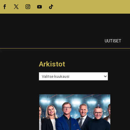
UUTISET
Arkistot
Arkistot