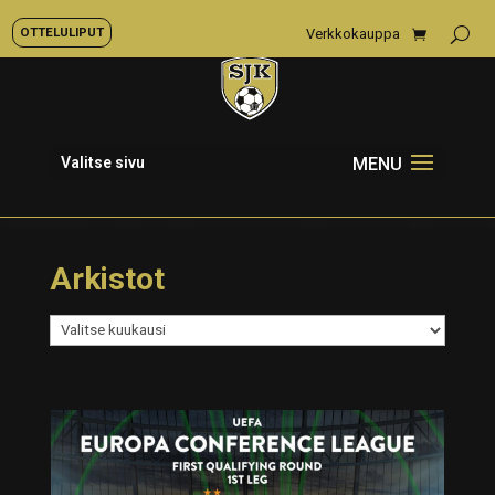
OTTELULIPUT
Verkkokauppa
Valitse sivu
Arkistot
Arkistot