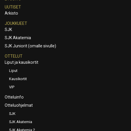
UUTISET
Arkisto
JOUKKUEET
SJK
SJK Akatemia
SJK Juniorit (omalle sivulle)
OTTELUT
Liput ja kausikortit
Liput
Kausikortit
VIP
Otteluinfo
Otteluohjelmat
SJK
SJK Akatemia
SJK Akatemia 2