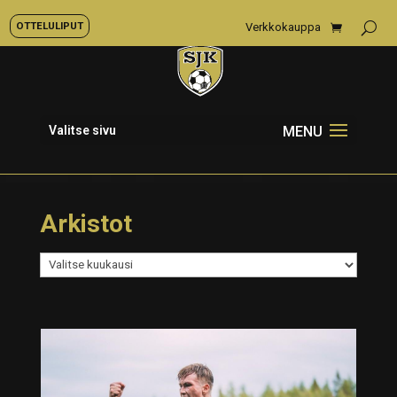
OTTELULIPUT
Verkkokauppa
Valitse sivu
Arkistot
Arkistot