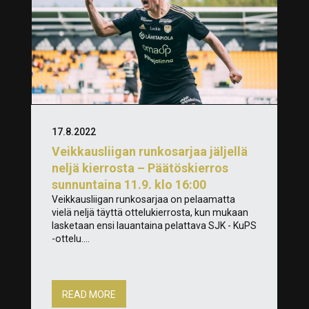
17.8.2022
Veikkausliigan runkosarjaa jäljellä
neljä kierrosta – Päätöskierros
sunnuntaina 11.9. klo 16:00
Veikkausliigan runkosarjaa on pelaamatta
vielä neljä täyttä ottelukierrosta, kun mukaan
lasketaan ensi lauantaina pelattava SJK - KuPS
-ottelu....
READ MORE