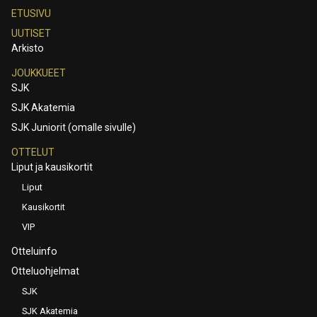
ETUSIVU
UUTISET
Arkisto
JOUKKUEET
SJK
SJK Akatemia
SJK Juniorit (omalle sivulle)
OTTELUT
Liput ja kausikortit
Liput
Kausikortit
VIP
Otteluinfo
Otteluohjelmat
SJK
SJK Akatemia