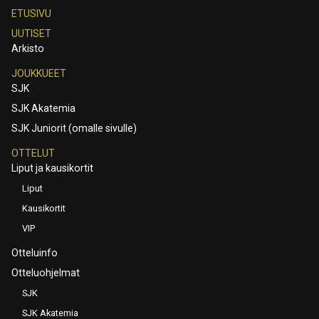
ETUSIVU
UUTISET
Arkisto
JOUKKUEET
SJK
SJK Akatemia
SJK Juniorit (omalle sivulle)
OTTELUT
Liput ja kausikortit
Liput
Kausikortit
VIP
Otteluinfo
Otteluohjelmat
SJK
SJK Akatemia