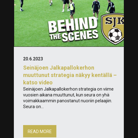
20.6.2023
Seinäjoen Jalkapallokerhon
muuttunut strategia näkyy kentällä –
katso video
Seinäjoen Jalkapallokerhon strategia on viime
vuosien aikana muuttunut, kun seura on yhä
voimakkaammin panostanut nuoriin pelaajiin.
Seura on...
READ MORE