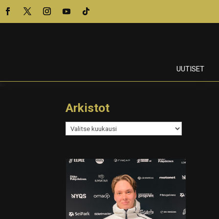
UUTISET
Arkistot
Arkistot