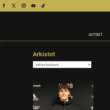
UUTISET
Arkistot
Arkistot