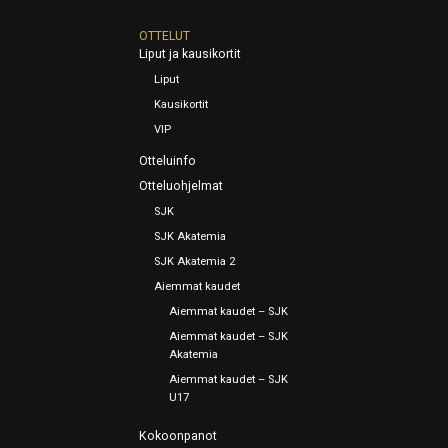
OTTELUT
Liput ja kausikortit
Liput
Kausikortit
VIP
Otteluinfo
Otteluohjelmat
SJK
SJK Akatemia
SJK Akatemia 2
Aiemmat kaudet
Aiemmat kaudet – SJK
Aiemmat kaudet – SJK
Akatemia
Aiemmat kaudet – SJK
U17
Kokoonpanot