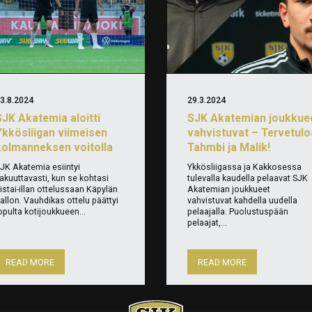
3.8.2024
29.3.2024
SJK Akatemia aloitti
SJK Akatemian joukkue
Ykkösliigan viimeisen
vahvistuvat – Tervetulo
kolmanneksen voitolla
Tahmbi ja Malik!
JK Akatemia esiintyi
Ykkösliigassa ja Kakkosessa
akuuttavasti, kun se kohtasi
tulevalla kaudella pelaavat SJK
iistai-illan ottelussaan Käpylän
Akatemian joukkueet
allon. Vauhdikas ottelu päättyi
vahvistuvat kahdella uudella
opulta kotijoukkueen...
pelaajalla. Puolustuspään
pelaajat,...
READ MORE
READ MORE