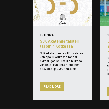
19.8.2024
1
SJK Akatemia taisteli
tasoihin Kotkassa
SJK Akatemian ja KTP:n välinen
kamppailu kotkassa tarjosi
S
Ykkösliigan seuraajille huikeaa
v
viihdettä, kun ehkä hienoinen
t
altavastaaja SJK Akatemia...
P
l
READ MORE