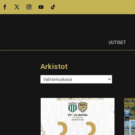
UUTISET
Arkistot
Arkistot