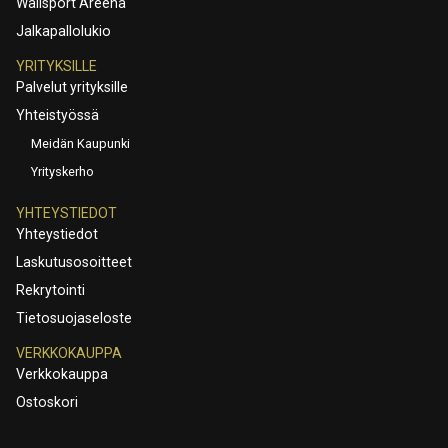
Wallsport Areena
Jalkapallolukio
YRITYKSILLE
Palvelut yrityksille
Yhteistyössä
Meidän Kaupunki
Yrityskerho
YHTEYSTIEDOT
Yhteystiedot
Laskutusosoitteet
Rekrytointi
Tietosuojaseloste
VERKKOKAUPPA
Verkkokauppa
Ostoskori