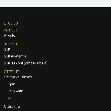
ETUSIVU
UUTISET
Arkisto
JOUKKUEET
SJK
SJK Akatemia
SJK Juniorit (omalle sivulle)
OTTELUT
Liput ja kausikortit
Liput
Kausikortit
VIP
Otteluinfo