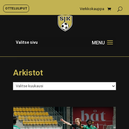
OTTELULIPUT
Verkkokauppa
Valitse sivu
Arkistot
Arkistot