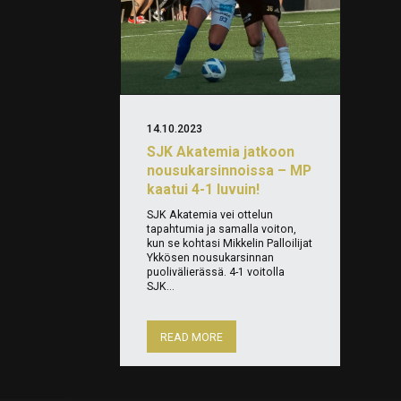
14.10.2023
SJK Akatemia jatkoon
nousukarsinnoissa – MP
kaatui 4-1 luvuin!
SJK Akatemia vei ottelun
tapahtumia ja samalla voiton,
kun se kohtasi Mikkelin Palloilijat
Ykkösen nousukarsinnan
puolivälierässä. 4-1 voitolla
SJK...
READ MORE