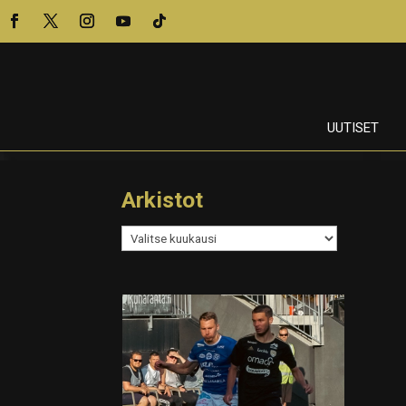
UUTISET
Arkistot
Arkistot