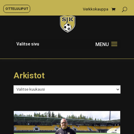
OTTELULIPUT
Verkkokauppa
Valitse sivu
Arkistot
Arkistot