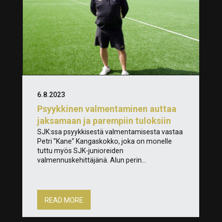
6.8.2023
Psyykkinen valmentaminen auttaa
jaksamaan ja parempiin tuloksiin
SJK:ssa psyykkisestä valmentamisesta vastaa
Petri ”Kane” Kangaskokko, joka on monelle
tuttu myös SJK-junioreiden
valmennuskehittäjänä. Alun perin...
READ MORE