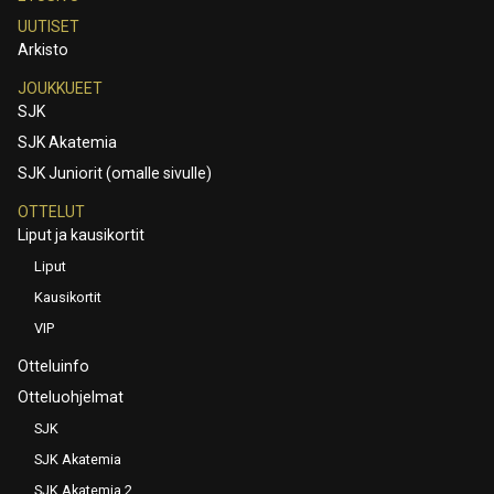
UUTISET
Arkisto
JOUKKUEET
SJK
SJK Akatemia
SJK Juniorit (omalle sivulle)
OTTELUT
Liput ja kausikortit
Liput
Kausikortit
VIP
Otteluinfo
Otteluohjelmat
SJK
SJK Akatemia
SJK Akatemia 2