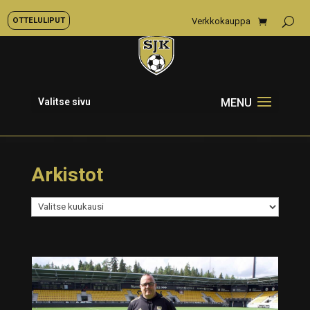
OTTELULIPUT
Verkkokauppa
Valitse sivu
Arkistot
Arkistot