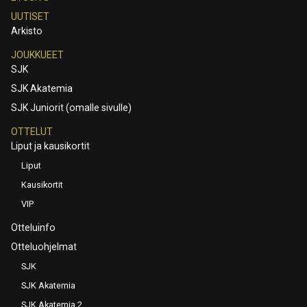
UUTISET
Arkisto
JOUKKUEET
SJK
SJK Akatemia
SJK Juniorit (omalle sivulle)
OTTELUT
Liput ja kausikortit
Liput
Kausikortit
VIP
Otteluinfo
Otteluohjelmat
SJK
SJK Akatemia
SJK Akatemia 2