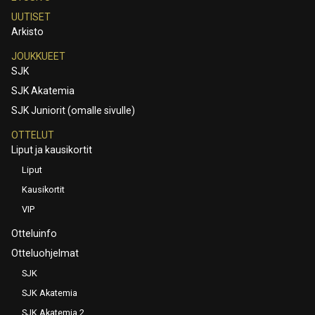
UUTISET
Arkisto
JOUKKUEET
SJK
SJK Akatemia
SJK Juniorit (omalle sivulle)
OTTELUT
Liput ja kausikortit
Liput
Kausikortit
VIP
Otteluinfo
Otteluohjelmat
SJK
SJK Akatemia
SJK Akatemia 2