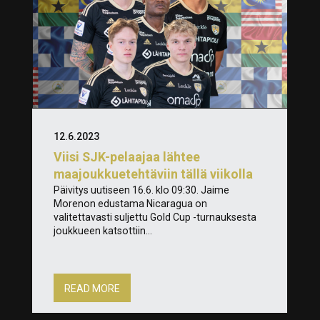
12.6.2023
Viisi SJK-pelaajaa lähtee
maajoukkuetehtäviin tällä viikolla
Päivitys uutiseen 16.6. klo 09:30. Jaime
Morenon edustama Nicaragua on
valitettavasti suljettu Gold Cup -turnauksesta
joukkueen katsottiin...
READ MORE