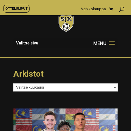
OTTELULIPUT
Verkkokauppa
Valitse sivu
Arkistot
Arkistot