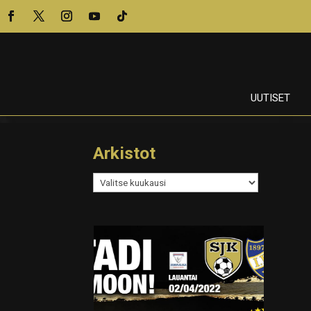
UUTISET
Arkistot
Arkistot