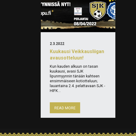
2.3.2022
Kuukausi Veikkausliigan
avausotteluun!
Kun kauden alkuun on tasan
kuukausi, avasi SJK
lipunmyynnin tänään kahteen
ensimmäiseen kotiotteluun;
lauantaina 2.4. pelattavaan SJK -
HIFK...
READ MORE