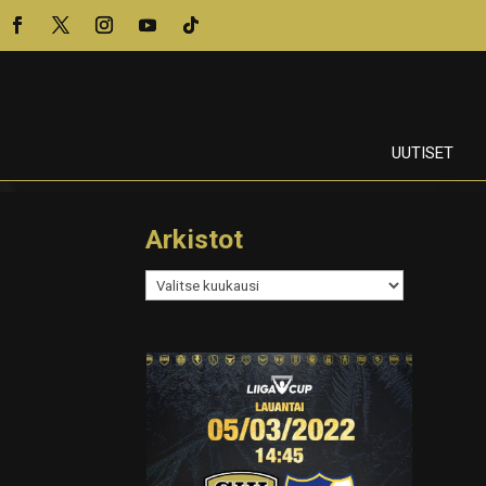
UUTISET
Arkistot
Arkistot