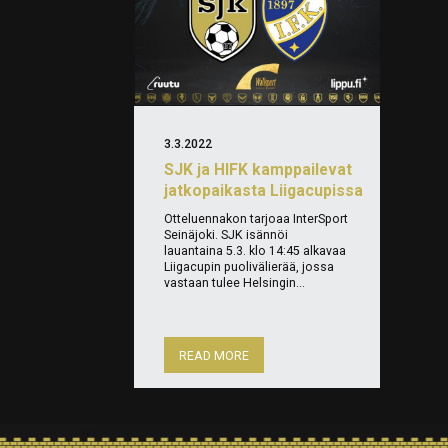
3.3.2022
SJK ja HIFK kamppailevat
jatkopaikasta Liigacupissa
Otteluennakon tarjoaa InterSport
Seinäjoki. SJK isännöi
lauantaina 5.3. klo 14:45 alkavaa
Liigacupin puolivälierää, jossa
vastaan tulee Helsingin...
READ MORE