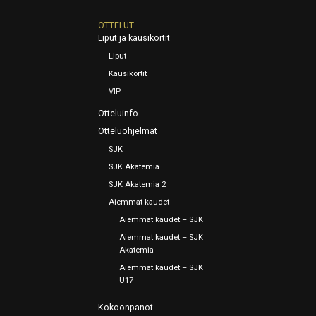
OTTELUT
Liput ja kausikortit
Liput
Kausikortit
VIP
Otteluinfo
Otteluohjelmat
SJK
SJK Akatemia
SJK Akatemia 2
Aiemmat kaudet
Aiemmat kaudet – SJK
Aiemmat kaudet – SJK
Akatemia
Aiemmat kaudet – SJK
U17
Kokoonpanot