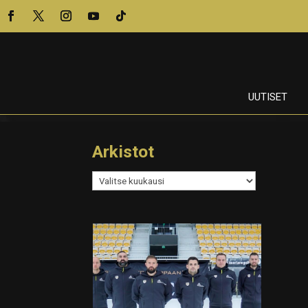
UUTISET
Arkistot
Arkistot