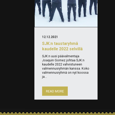
12.12.2021
SJK:n taustaryhmä
kaudelle 2022 selvillä
SJK:n uusi päävalmentaja
Joaquin Gomez johtaa SJK:n
kaudelle 2022 vahvistuneen
valmennusryhmän kanssa. Koko
valmennusryhmä on nyt koossa
ja...
READ MORE