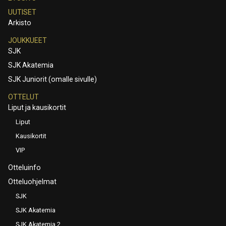
UUTISET
Arkisto
JOUKKUEET
SJK
SJK Akatemia
SJK Juniorit (omalle sivulle)
OTTELUT
Liput ja kausikortit
Liput
Kausikortit
VIP
Otteluinfo
Otteluohjelmat
SJK
SJK Akatemia
SJK Akatemia 2