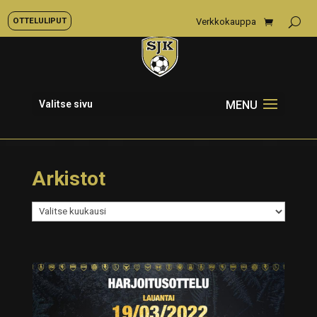
OTTELULIPUT
Verkkokauppa
Valitse sivu
Arkistot
Arkistot