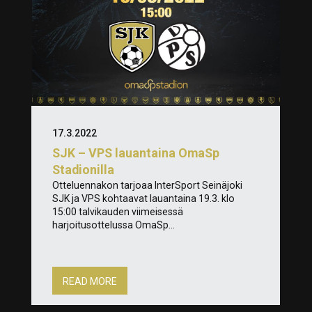
17.3.2022
SJK – VPS lauantaina OmaSp
Stadionilla
Otteluennakon tarjoaa InterSport Seinäjoki
SJK ja VPS kohtaavat lauantaina 19.3. klo
15:00 talvikauden viimeisessä
harjoitusottelussa OmaSp...
READ MORE