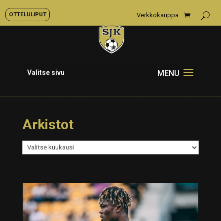
OTTELULIPUT
Verkkokauppa
Valitse sivu
Arkistot
Arkistot