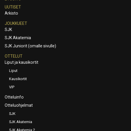
UUTISET
Arkisto
JOUKKUEET
SJK
SJK Akatemia
SJK Juniorit (omalle sivulle)
OTTELUT
Liput ja kausikortit
Liput
Kausikortit
VIP
Otteluinfo
Otteluohjelmat
SJK
SJK Akatemia
SJK Akatemia 2