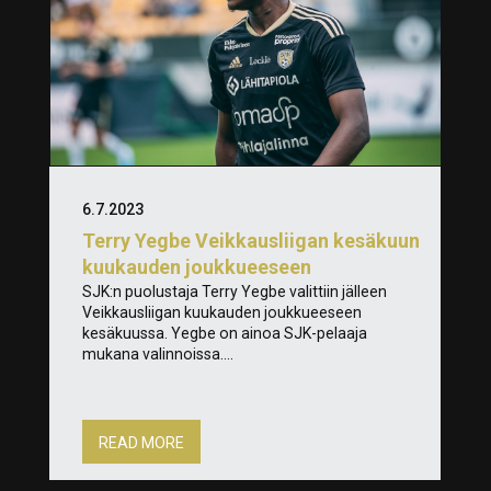
6.7.2023
Terry Yegbe Veikkausliigan kesäkuun
kuukauden joukkueeseen
SJK:n puolustaja Terry Yegbe valittiin jälleen
Veikkausliigan kuukauden joukkueeseen
kesäkuussa. Yegbe on ainoa SJK-pelaaja
mukana valinnoissa....
READ MORE