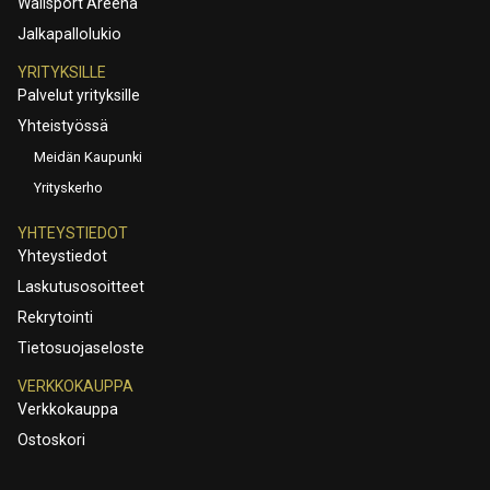
Wallsport Areena
Jalkapallolukio
YRITYKSILLE
Palvelut yrityksille
Yhteistyössä
Meidän Kaupunki
Yrityskerho
YHTEYSTIEDOT
Yhteystiedot
Laskutusosoitteet
Rekrytointi
Tietosuojaseloste
VERKKOKAUPPA
Verkkokauppa
Ostoskori