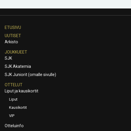
ETUSIVU
UUTISET
Arkisto
JOUKKUEET
SJK
SJK Akatemia
SJK Juniorit (omalle sivulle)
OTTELUT
Liput ja kausikortit
Liput
Kausikortit
VIP
Otteluinfo