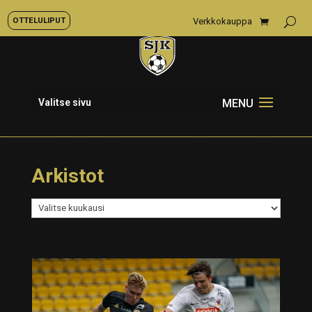
OTTELULIPUT
Verkkokauppa
Valitse sivu
Arkistot
Arkistot