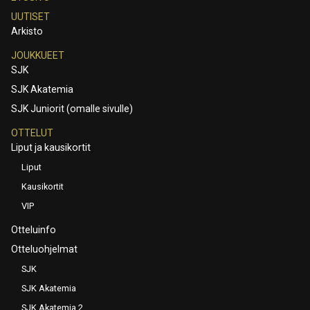
UUTISET
Arkisto
JOUKKUEET
SJK
SJK Akatemia
SJK Juniorit (omalle sivulle)
OTTELUT
Liput ja kausikortit
Liput
Kausikortit
VIP
Otteluinfo
Otteluohjelmat
SJK
SJK Akatemia
SJK Akatemia 2