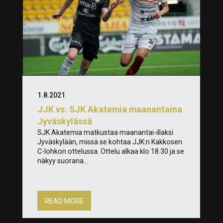
1.8.2021
JJK vs. SJK Akatemia maanantaina
Jyväskylässä
SJK Akatemia matkustaa maanantai-illaksi
Jyväskylään, missä se kohtaa JJK:n Kakkosen
C-lohkon ottelussa. Ottelu alkaa klo 18.30 ja se
näkyy suorana...
READ MORE