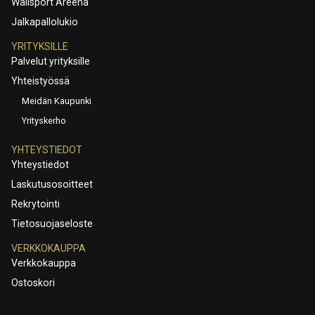
Wallsport Areena
Jalkapallolukio
YRITYKSILLE
Palvelut yrityksille
Yhteistyössä
Meidän Kaupunki
Yrityskerho
YHTEYSTIEDOT
Yhteystiedot
Laskutusosoitteet
Rekrytointi
Tietosuojaseloste
VERKKOKAUPPA
Verkkokauppa
Ostoskori