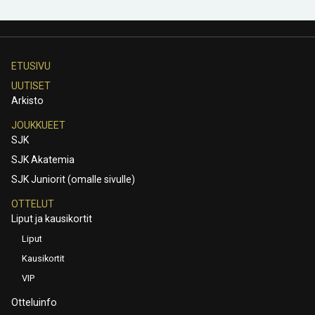
ETUSIVU
UUTISET
Arkisto
JOUKKUEET
SJK
SJK Akatemia
SJK Juniorit (omalle sivulle)
OTTELUT
Liput ja kausikortit
Liput
Kausikortit
VIP
Otteluinfo