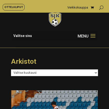
OTTELULIPUT
Verkkokauppa
Valitse sivu
Arkistot
Arkistot