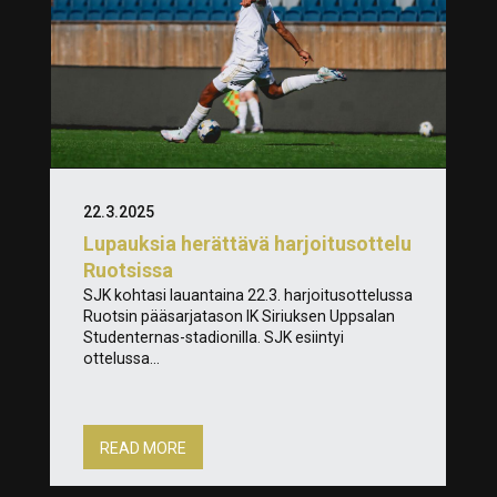
22.3.2025
Lupauksia herättävä harjoitusottelu
Ruotsissa
SJK kohtasi lauantaina 22.3. harjoitusottelussa
Ruotsin pääsarjatason IK Siriuksen Uppsalan
Studenternas-stadionilla. SJK esiintyi
ottelussa...
READ MORE