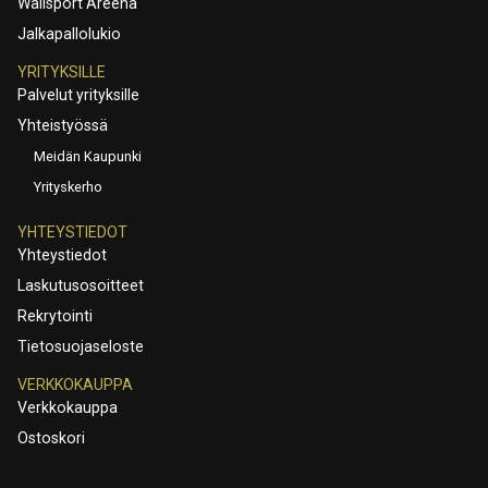
Wallsport Areena
Jalkapallolukio
YRITYKSILLE
Palvelut yrityksille
Yhteistyössä
Meidän Kaupunki
Yrityskerho
YHTEYSTIEDOT
Yhteystiedot
Laskutusosoitteet
Rekrytointi
Tietosuojaseloste
VERKKOKAUPPA
Verkkokauppa
Ostoskori