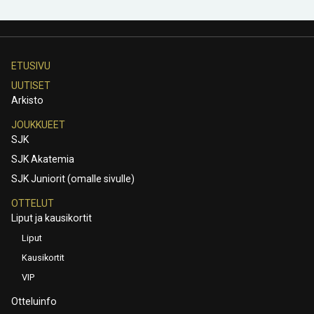
ETUSIVU
UUTISET
Arkisto
JOUKKUEET
SJK
SJK Akatemia
SJK Juniorit (omalle sivulle)
OTTELUT
Liput ja kausikortit
Liput
Kausikortit
VIP
Otteluinfo