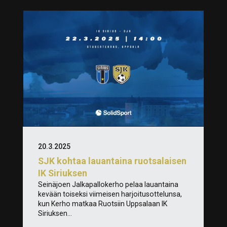
20.3.2025
SJK kohtaa lauantaina ruotsalaisen
IK Siriuksen
Seinäjoen Jalkapallokerho pelaa lauantaina
kevään toiseksi viimeisen harjoitusottelunsa,
kun Kerho matkaa Ruotsiin Uppsalaan IK
Siriuksen...