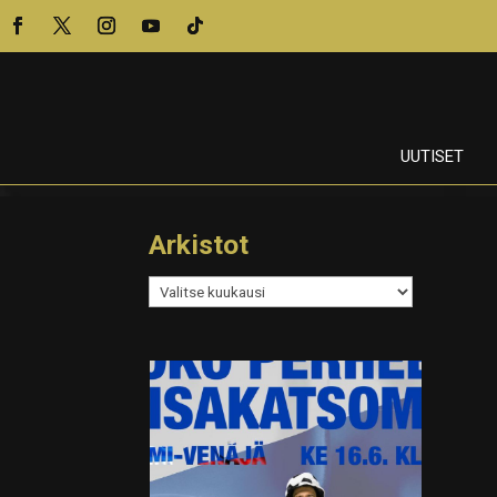
UUTISET
Arkistot
Arkistot