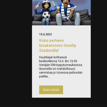
15.6.2021
Koko perheen
kisakatsomo OmaSp
Stadionilla!
Huuhkajat kohtaavat
keskiviikkona 16.6. klo 16:00
Venäjän EM-lopputurnauksessa.
Suomella on mahdollisuus
varmistaa jo toisessa pelissään
paikka...
READ MORE