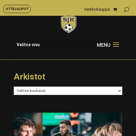
OTTELULIPUT
Verkkokauppa
Valitse sivu
Arkistot
Arkistot