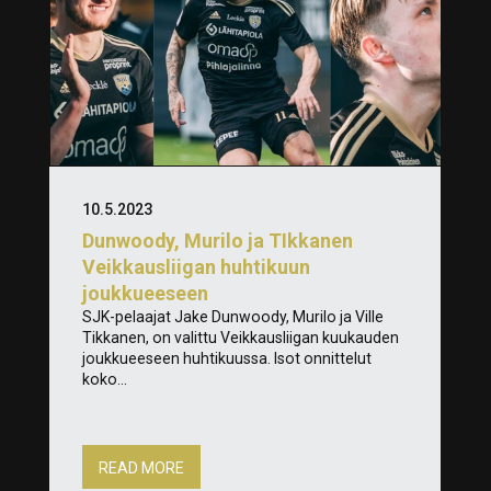
10.5.2023
Dunwoody, Murilo ja TIkkanen
Veikkausliigan huhtikuun
joukkueeseen
SJK-pelaajat Jake Dunwoody, Murilo ja Ville
Tikkanen, on valittu Veikkausliigan kuukauden
joukkueeseen huhtikuussa. Isot onnittelut
koko...
READ MORE