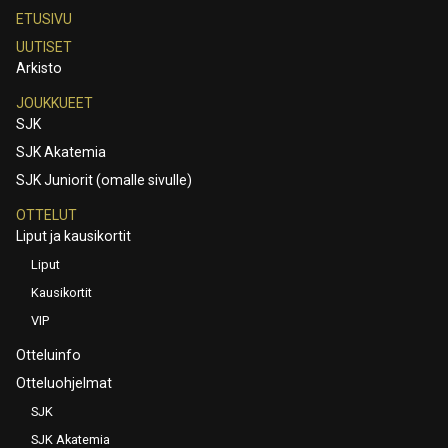
ETUSIVU
UUTISET
Arkisto
JOUKKUEET
SJK
SJK Akatemia
SJK Juniorit (omalle sivulle)
OTTELUT
Liput ja kausikortit
Liput
Kausikortit
VIP
Otteluinfo
Otteluohjelmat
SJK
SJK Akatemia