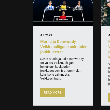
4.8.2023
4
Murilo ja Dunwoody
Veikkausliigan kuukauden
joukkueessa
SJK:n Murilo ja Jake Dunwoody,
on valittu Veikkausliigan
V
heinäkuun kuukauden
K
joukkueeseen. Isot onnittelut
k
kaksikolle valinnasta.
B
Veikkausliigan...
h
j
READ MORE