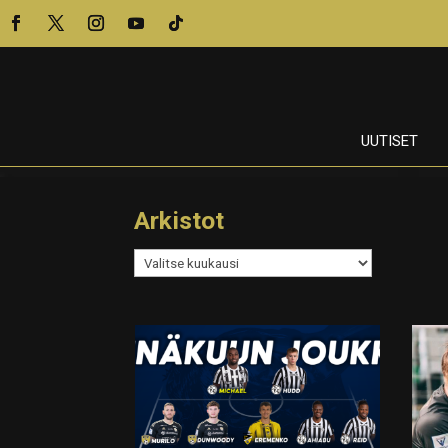
UUTISET
Arkistot
Arkistot