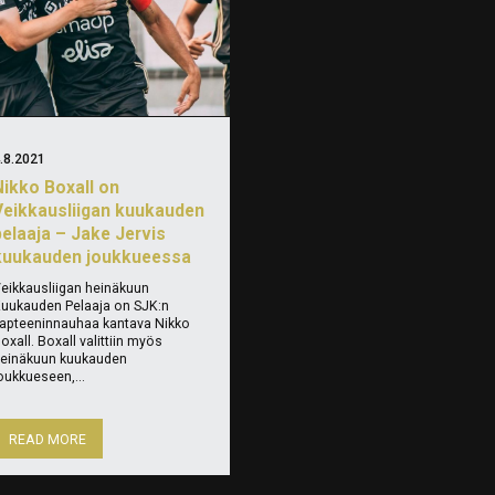
.8.2021
Nikko Boxall on
Veikkausliigan kuukauden
pelaaja – Jake Jervis
kuukauden joukkueessa
eikkausliigan heinäkuun
uukauden Pelaaja on SJK:n
apteeninnauhaa kantava Nikko
oxall. Boxall valittiin myös
einäkuun kuukauden
oukkueseen,...
READ MORE