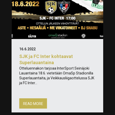
16.6.2022
SJK ja FC Inter kohtaavat
Superlauantaina
Otteluennakon tarjoaa InterSport Seinäjoki
Lauantaina 18.6. vietetään OmaSp Stadionilla
Superlauantaita, ja Veikkausliigaottelussa SJK
ja FC Inter...
READ MORE