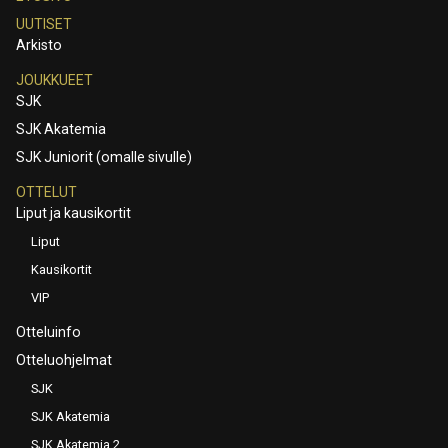
UUTISET
Arkisto
JOUKKUEET
SJK
SJK Akatemia
SJK Juniorit (omalle sivulle)
OTTELUT
Liput ja kausikortit
Liput
Kausikortit
VIP
Otteluinfo
Otteluohjelmat
SJK
SJK Akatemia
SJK Akatemia 2