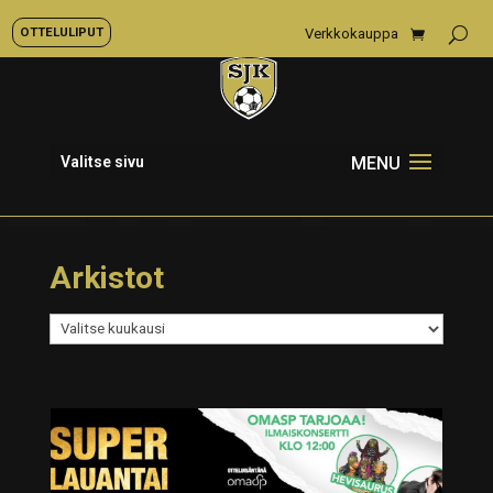
OTTELULIPUT
Verkkokauppa
Valitse sivu
Arkistot
Arkistot