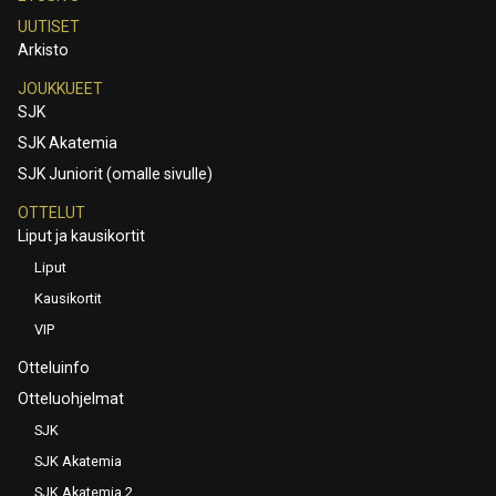
UUTISET
Arkisto
JOUKKUEET
SJK
SJK Akatemia
SJK Juniorit (omalle sivulle)
OTTELUT
Liput ja kausikortit
Liput
Kausikortit
VIP
Otteluinfo
Otteluohjelmat
SJK
SJK Akatemia
SJK Akatemia 2