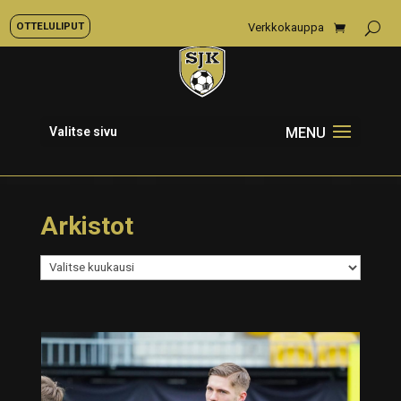
OTTELULIPUT
Verkkokauppa
Valitse sivu
Arkistot
Arkistot