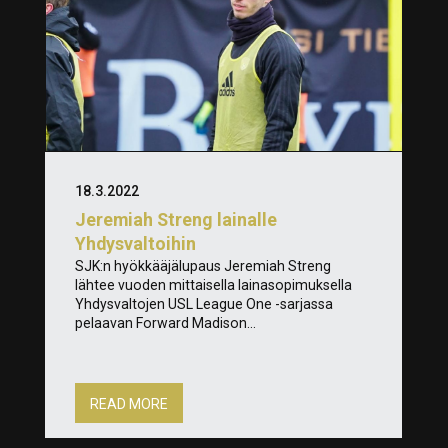
18.3.2022
Jeremiah Streng lainalle
Yhdysvaltoihin
SJK:n hyökkääjälupaus Jeremiah Streng
lähtee vuoden mittaisella lainasopimuksella
Yhdysvaltojen USL League One -sarjassa
pelaavan Forward Madison...
READ MORE