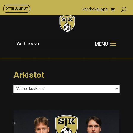
OTTELULIPUT
Verkkokauppa
Valitse sivu
Arkistot
Arkistot