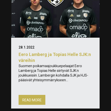
28.1.2022
Eero Lamberg ja Topias Helle SJK:n
väreihin
Suomen poikamaajoukkuepelaajat Eero
Lamberg ja Topias Helle siirtyvät SJK:n
joukkueisiin. Lambergin kohdalla SJK ja HJS-
pääsivät yhteisymmärrykseen...
READ MORE