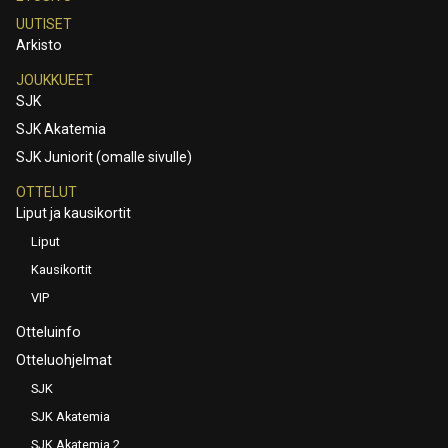
UUTISET
Arkisto
JOUKKUEET
SJK
SJK Akatemia
SJK Juniorit (omalle sivulle)
OTTELUT
Liput ja kausikortit
Liput
Kausikortit
VIP
Otteluinfo
Otteluohjelmat
SJK
SJK Akatemia
SJK Akatemia 2