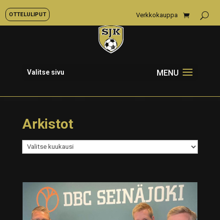
OTTELULIPUT
Verkkokauppa
Valitse sivu
Arkistot
Arkistot