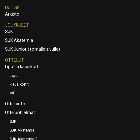
UUTISET
Arkisto
JOUKKUEET
SJK
SJK Akatemia
SJK Juniorit (omalle sivulle)
OTTELUT
Liput ja kausikortit
Liput
Kausikortit
VIP
Otteluinfo
Otteluohjelmat
SJK
SJK Akatemia
SJK Akatemia 2