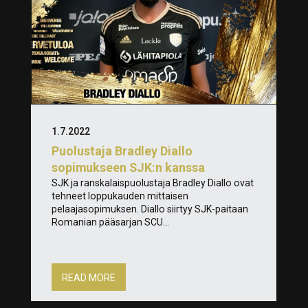
1.7.2022
Puolustaja Bradley Diallo
sopimukseen SJK:n kanssa
SJK ja ranskalaispuolustaja Bradley Diallo ovat
tehneet loppukauden mittaisen
pelaajasopimuksen. Diallo siirtyy SJK-paitaan
Romanian pääsarjan SCU...
READ MORE