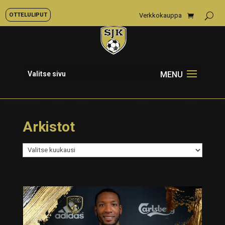
OTTELULIPUT
Verkkokauppa
Valitse sivu
Arkistot
Arkistot