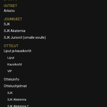
UUTISET
Arkisto
JOUKKUEET
SJK
SJK Akatemia
SJK Juniorit (omalle sivulle)
OTTELUT
Liput ja kausikortit
Liput
Kausikortit
VIP
Otteluinfo
Otteluohjelmat
SJK
SJK Akatemia
SJK Akatemia 2