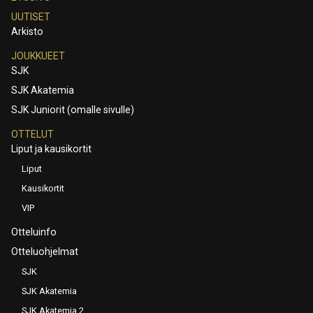
UUTISET
Arkisto
JOUKKUEET
SJK
SJK Akatemia
SJK Juniorit (omalle sivulle)
OTTELUT
Liput ja kausikortit
Liput
Kausikortit
VIP
Otteluinfo
Otteluohjelmat
SJK
SJK Akatemia
SJK Akatemia 2