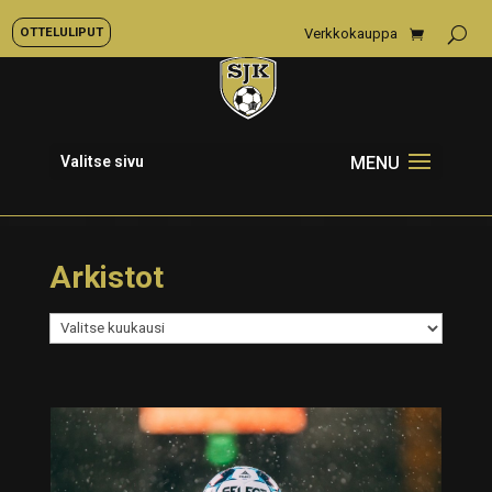
OTTELULIPUT
Verkkokauppa
Valitse sivu
Arkistot
Arkistot