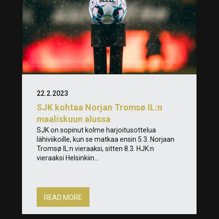
22.2.2023
SJK kohtaa Norjan Tromsø IL:n
maaliskuun alussa
SJK on sopinut kolme harjoitusottelua
lähiviikoille, kun se matkaa ensin 5.3. Norjaan
Tromsø IL:n vieraaksi, sitten 8.3. HJK:n
vieraaksi Helsinkiin...
READ MORE