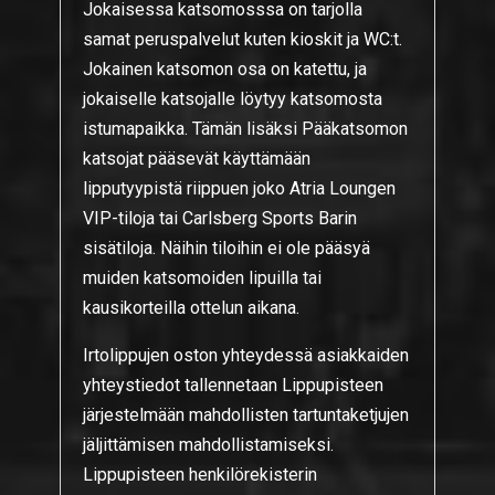
Jokaisessa katsomosssa on tarjolla
samat peruspalvelut kuten kioskit ja WC:t.
Jokainen katsomon osa on katettu, ja
jokaiselle katsojalle löytyy katsomosta
istumapaikka. Tämän lisäksi Pääkatsomon
katsojat pääsevät käyttämään
lipputyypistä riippuen joko Atria Loungen
VIP-tiloja tai Carlsberg Sports Barin
sisätiloja. Näihin tiloihin ei ole pääsyä
muiden katsomoiden lipuilla tai
kausikorteilla ottelun aikana.
Irtolippujen oston yhteydessä asiakkaiden
yhteystiedot tallennetaan Lippupisteen
järjestelmään mahdollisten tartuntaketjujen
jäljittämisen mahdollistamiseksi.
Lippupisteen henkilörekisterin