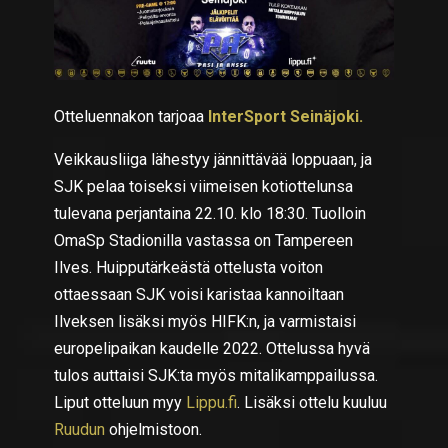
Otteluennakon tarjoaa
InterSport Seinäjoki.
Veikkausliiga lähestyy jännittävää loppuaan, ja
SJK pelaa toiseksi viimeisen kotiottelunsa
tulevana perjantaina 22.10. klo 18:30. Tuolloin
OmaSp Stadionilla vastassa on Tampereen
Ilves. Huipputärkeästä ottelusta voiton
ottaessaan SJK voisi karistaa kannoiltaan
Ilveksen lisäksi myös HIFK:n, ja varmistaisi
europelipaikan kaudelle 2022. Ottelussa hyvä
tulos auttaisi SJK:ta myös mitalikamppailussa.
Liput otteluun myy
Lippu.fi
. Lisäksi ottelu kuuluu
Ruudun
ohjelmistoon.