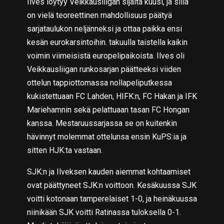
Ilves löytyy Veikkausliigan sijalta kuusi, ja sillä
on vielä teoreettinen mahdollisuus päätyä
sarjataulukon neljänneksi ja ottaa paikka ensi
kesän eurokarsintoihin. takuulla taistella kaikin
voimin viimeisistä europelipaikoista. Ilves oli
Veikkausliigan runkosarjan päätteeksi viiden
ottelun tappiottomassa nollapeliputkessa
kukistettuaan FC Lahden, HIFK:n, FC Hakan ja IFK
Mariehamnin sekä pelattuaan tasan FC Hongan
kanssa. Mestaruussarjassa se on kuitenkin
hävinnyt molemmat ottelunsa ensin KuPS:ia ja
sitten HJK:ta vastaan.
SJK:n ja Ilveksen kauden aiemmat kohtaamiset
ovat päättyneet SJK:n voittoon. Kesäkuussa SJK
voitti kotonaan tamperelaiset 1-0, ja heinäkuussa
niinikään SJK voitti Ratinassa tuloksella 0-1.