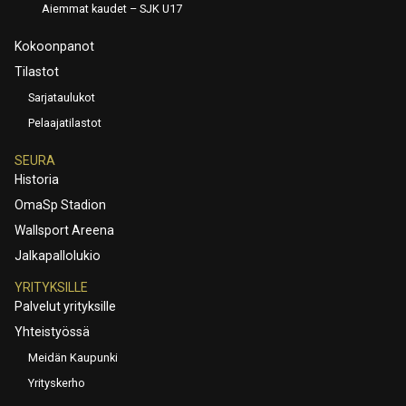
Aiemmat kaudet – SJK U17
Kokoonpanot
Tilastot
Sarjataulukot
Pelaajatilastot
SEURA
Historia
OmaSp Stadion
Wallsport Areena
Jalkapallolukio
YRITYKSILLE
Palvelut yrityksille
Yhteistyössä
Meidän Kaupunki
Yrityskerho