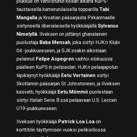
joukkue on vahvistunut kesän aikana KuPS-
taustaisella kamerunilaisella topparilla
Tabi
Mangalla
ja Kroatian pääsarjasta Pirkanmaalle
siirtyneellä liberialaisella hyökkääjällä
Sylvanus
Nimelyllä
. Ilveksen on jättänyt ghanalainen
puolustaja
Baba Mensah
, joka siirtyi HJK:n Klubi
04 -joukkueeseen, ja SJK:ssakin aikoinaan
pelannut
Felipe Aspegren
vaihtoi elokuussa
päälleen KuPS:in pelipaidan. HJK:n pelaajapolun
läpikäynyt hyökkääjä
Eetu Vertainen
siirtyi
Skotlannin pääsarjan St Johnstoneen, ja Ilveksen
kasvatti, hyökkääjä
Eetu Mömmö
puolestaan
siirtyi Italian Serie B:ssä pelaavaan U.S. Leccen
U19-joukkueeseen.
Ilveksen hyökkääjä
Patrick Loa Loa
on
korttitilin täyttymisen vuoksi pelikiellossa