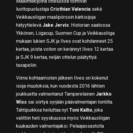
Maalintekijöinä otteluissa toimivat
luottopuolustaja
Cristhian Valencia
sekä
Veikkausliigan maalipörssin kärkisijoja
hätyyttelevä
Jake Jervis
.
Historian saatossa
Ykkönen, Liigacup, Suomen Cup ja Veikkausliiga
mukaan lukien SJK ja Ilves ovat kohdanneet 25
kertaa, joista voiton on kerännyt Ilves 12 kertaa
ja SJK 9 kertaa, neljän ottelun päätyttyä
tasapeliin.
Viime kohtaamisten jälkeen Ilves on kokenut
isoja muutoksia, kun vuodesta 2016 lähtien
joukkuetta valmentanut Tamperelainen
Jarkko
Wiss
sai siirtyä syrjään päävalmentajan tontilta.
Tahtipuikkoa heiluttaa nyt
Toni Kallio
, joka
valittiin heti syyskuussa myös Veikkausliigan
kuukauden valmentajaksi. Pelaajaosastolla