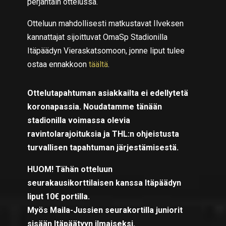
perjantain ottelussa.
Otteluun mahdollisesti matkustavat Ilveksen
kannattajat sijoittuvat OmaSp Stadionilla
Itäpäädyn Vieraskatsomoon, jonne liput tulee
ostaa ennakkoon
täältä
.
Ottelutapahtuman asiakkailta ei edellytetä
koronapassia. Noudatamme tänään
stadionilla voimassa olevia
ravintolarajoituksia ja THL:n ohjeistusta
turvallisen tapahtuman järjestämisestä.
HUOM! Tähän otteluun
seurakausikorttilaisen kanssa Itäpäädyn
liput 10€ portilla.
Myös Maila-Jussien seurakortilla juniorit
sisään Itäpäätyyn ilmaiseksi.