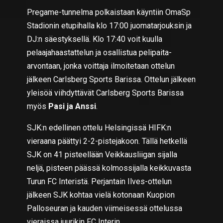
Pregame-tunnelma polkaistaan käyntiin OmaSp
Stadionin etupihalla klo 17:00 juomatarjouksin ja
DJ:n säestyksellä. Klo 17:40 voit kuulla
pelaajahaastattelun ja osallistua pelipaita-
arvontaan, jonka voittaja ilmoitetaan ottelun
jälkeen Carlsberg Sports Barissa. Ottelun jälkeen
yleisöä viihdyttävät Carlsberg Sports Barissa
myös
Pasi ja Anssi
.
SJK:n edellinen ottelu Helsingissä HIFK:n
vieraana päättyi 2-2-pistejakoon. Tällä hetkellä
SJK on 41 pisteellään Veikkausliigan sijalla
neljä, pisteen päässä kolmossijalla keikkuvasta
Turun FC Interistä. Perjantain Ilves-ottelun
jälkeen SJK kohtaa vielä kotonaan Kuopion
Palloseuran ja kauden viimeisessä ottelussa
vieraissa juurikin FC Interin.