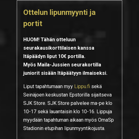
Ottelun lipunmyynti ja
portit
HUOM! Tähän otteluun
seurakausikorttilaisen kanssa
Itäpäädyn liput 10€ portilla.
Myös Maila-Jussien seurakortilla
juniorit sisään Itäpäätyyn ilmaiseksi.
Liput tapahtumaan myy
Lippu.fi
sekä
Seinäjoen keskustan Epstorilla sijaitseva
SJK Store. SJK Store palvelee ma-pe klo
10-17 sekä lauantaisin klo 10-16. Lippuja
myydään tapahtuman aikaan myös OmaSp
Stadionin etupihan lipunmyyntikojusta.