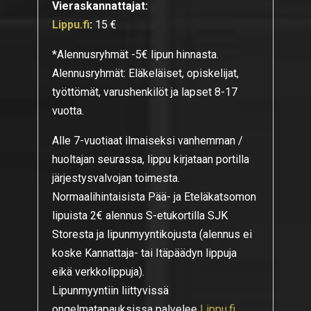
Vieraskannattajat:
Lippu.fi
:
15 €
*Alennusryhmät -5€ lipun hinnasta.
Alennusryhmät: Eläkeläiset, opiskelijat,
työttömät, varushenkilöt ja lapset 8-17
vuotta.
Alle 7-vuotiaat ilmaiseksi vanhemman /
huoltajan seurassa, lippu kirjataan portilla
järjestysvalvojan toimesta.
Normaalihintaisista Pää- ja Eteläkatsomon
lipuista 2€ alennus S-etukortilla SJK
Storesta ja lipunmyyntikojusta (alennus ei
koske Kannattaja- tai Itäpäädyn lippuja
eikä verkkolippuja).
Lipunmyyntiin liittyvissä
ongelmatapauksissa palvelee
Lippu.fi