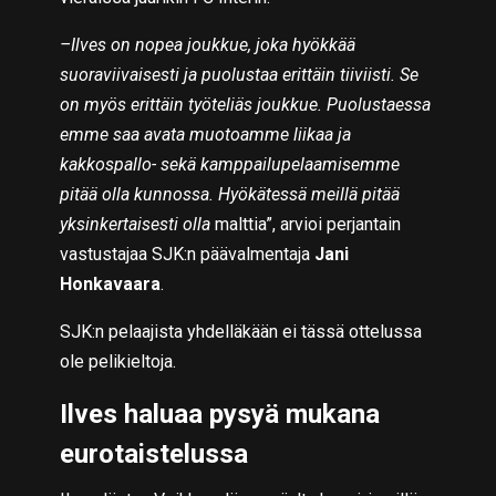
–Ilves on nopea joukkue, joka hyökkää
suoraviivaisesti ja puolustaa erittäin tiiviisti. Se
on myös erittäin työteliäs joukkue. Puolustaessa
emme saa avata muotoamme liikaa ja
kakkospallo- sekä kamppailupelaamisemme
pitää olla kunnossa. Hyökätessä meillä pitää
yksinkertaisesti olla
malttia”, arvioi perjantain
vastustajaa SJK:n päävalmentaja
Jani
Honkavaara
.
SJK:n pelaajista yhdelläkään ei tässä ottelussa
ole pelikieltoja.
Ilves haluaa pysyä mukana
eurotaistelussa