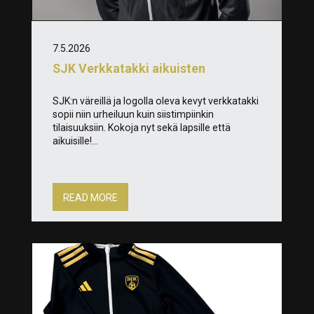
7.5.2026
SJK Verkkatakki aikuisten
SJK:n väreillä ja logolla oleva kevyt verkkatakki
sopii niin urheiluun kuin siistimpiinkin
tilaisuuksiin. Kokoja nyt sekä lapsille että
aikuisille!...
READ MORE