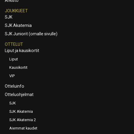
Arkisto
JOUKKUEET
SJK
SJK Akatemia
SJK Juniorit (omalle sivulle)
OTTELUT
Liput ja kausikortit
Liput
Kausikortit
VIP
Otteluinfo
Otteluohjelmat
SJK
SJK Akatemia
SJK Akatemia 2
Aiemmat kaudet