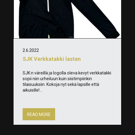
2.6.2022
SJK Verkkatakki lasten
SJK:n väreillä ja logolla oleva kevyt verkkatakki
sopii niin urheiluun kuin siistimpiinkin
tilaisuuksiin. Kokoja nyt sekä lapsille että
aikuisille!...
READ MORE