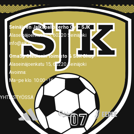
Seinäjoen Jalkapallokerho Oy – SJK
Alaseinäjoenkatu 15, 60220 Seinäjoki
info@sjk.fi
OmaSp Stadionin toimisto & SJK Shop
Alaseinäjoenkatu 15, 60220 Seinäjoki
Avoinna:
Ma–pe klo. 10:00–16:00
YHTEISTYÖSSÄ