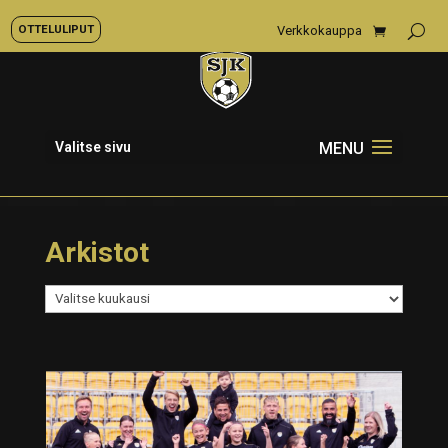
OTTELULIPUT
Verkkokauppa
Valitse sivu
Arkistot
Arkistot