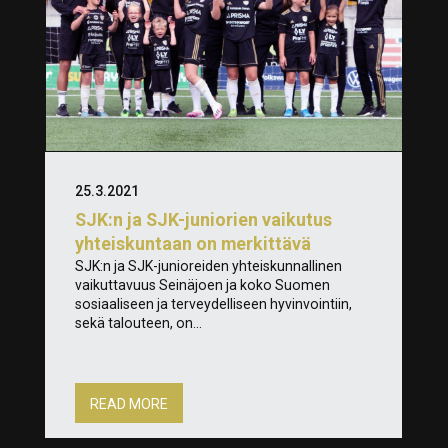
25.3.2021
SJK:n ja SJK-juniorien vaikutus
yhteiskuntaan on merkittävä
SJK:n ja SJK-junioreiden yhteiskunnallinen
vaikuttavuus Seinäjoen ja koko Suomen
sosiaaliseen ja terveydelliseen hyvinvointiin,
sekä talouteen, on...
READ MORE