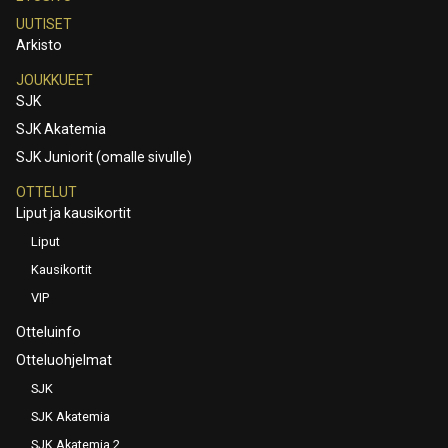
UUTISET
Arkisto
JOUKKUEET
SJK
SJK Akatemia
SJK Juniorit (omalle sivulle)
OTTELUT
Liput ja kausikortit
Liput
Kausikortit
VIP
Otteluinfo
Otteluohjelmat
SJK
SJK Akatemia
SJK Akatemia 2