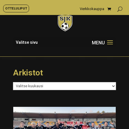
OTTELULIPUT
Verkkokauppa
Valitse sivu
Arkistot
Arkistot