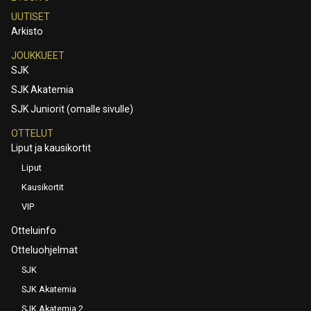
UUTISET
Arkisto
JOUKKUEET
SJK
SJK Akatemia
SJK Juniorit (omalle sivulle)
OTTELUT
Liput ja kausikortit
Liput
Kausikortit
VIP
Otteluinfo
Otteluohjelmat
SJK
SJK Akatemia
SJK Akatemia 2