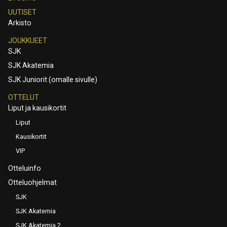
UUTISET
Arkisto
JOUKKUEET
SJK
SJK Akatemia
SJK Juniorit (omalle sivulle)
OTTELUT
Liput ja kausikortit
Liput
Kausikortit
VIP
Otteluinfo
Otteluohjelmat
SJK
SJK Akatemia
SJK Akatemia 2