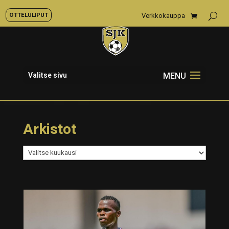
OTTELULIPUT
Verkkokauppa
Valitse sivu
Arkistot
Arkistot