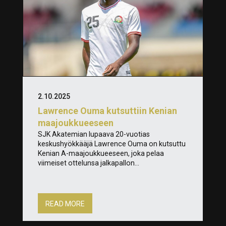
2.10.2025
Lawrence Ouma kutsuttiin Kenian
maajoukkueeseen
SJK Akatemian lupaava 20-vuotias
keskushyökkääjä Lawrence Ouma on kutsuttu
Kenian A-maajoukkueeseen, joka pelaa
viimeiset ottelunsa jalkapallon...
READ MORE