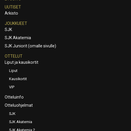
UUTISET
Arkisto
JOUKKUEET
SJK
SJK Akatemia
SJK Juniorit (omalle sivulle)
OTTELUT
Liput ja kausikortit
Liput
Kausikortit
VIP
Otteluinfo
Otteluohjelmat
SJK
SJK Akatemia
SJK Akatemia 2