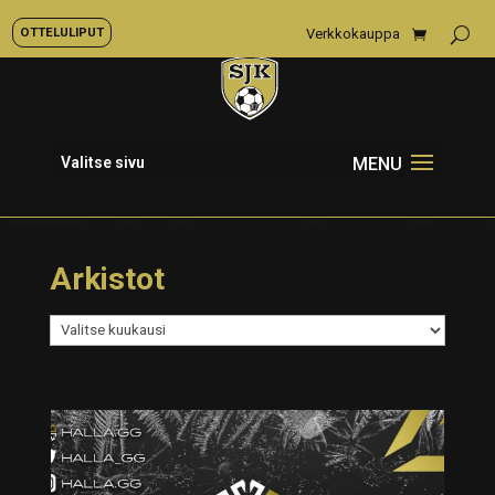
OTTELULIPUT
Verkkokauppa
Valitse sivu
Arkistot
Arkistot