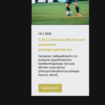
16.1.2025
SJK ja Gonzalo Miceli ovat
purkaneet
pelaajasopimuksen
Seinäjoen Jalkapallokerho on
purkanut argentiinalaisen
keskikenttäpelaaja Gonzalo
Micelin sopimuksen
yhteisymmärryksessä pelaajan
kanssa. Miceli,...
READ MORE