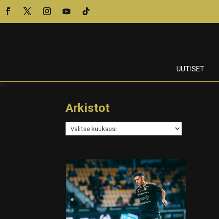
UUTISET
Arkistot
Arkistot