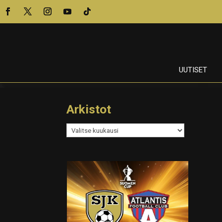
UUTISET
Arkistot
Arkistot