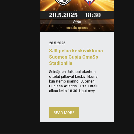
26.5.2025
SJK pelaa keskiviikkona
Suomen Cupia OmaSp
Stadionilla
Seinäjoen Jalkapallokerhon
ottelut jatkuvat keskiviikkona,
kun Kerho isännöi Suomen
Cupissa Atlantis FC:tä. Ottelu
alkaa kello 18.30. Liput myy...
READ MORE