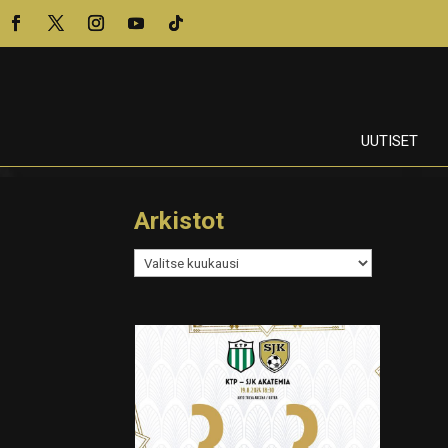
UUTISET
Arkistot
Arkistot