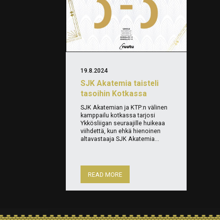
19.8.2024
SJK Akatemia taisteli
tasoihin Kotkassa
SJK Akatemian ja KTP:n välinen
kamppailu kotkassa tarjosi
Ykkösliigan seuraajille huikeaa
viihdettä, kun ehkä hienoinen
altavastaaja SJK Akatemia...
READ MORE