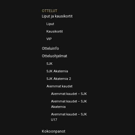
OTTELUT
Liput ja kausikortit
Liput
Kausikortit
VIP
Otteluinfo
Otteluohjelmat
SJK
SJK Akatemia
SJK Akatemia 2
Aiemmat kaudet
Aiemmat kaudet – SJK
Aiemmat kaudet – SJK
Akatemia
Aiemmat kaudet – SJK
U17
Kokoonpanot