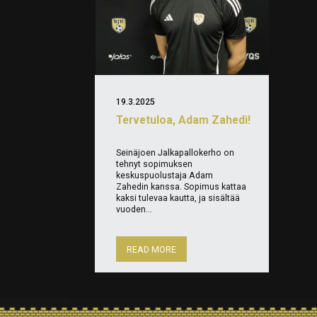
19.3.2025
Tervetuloa, Adam Zahedi!
Seinäjoen Jalkapallokerho on
tehnyt sopimuksen
keskuspuolustaja Adam
Zahedin kanssa. Sopimus kattaa
kaksi tulevaa kautta, ja sisältää
vuoden...
READ MORE