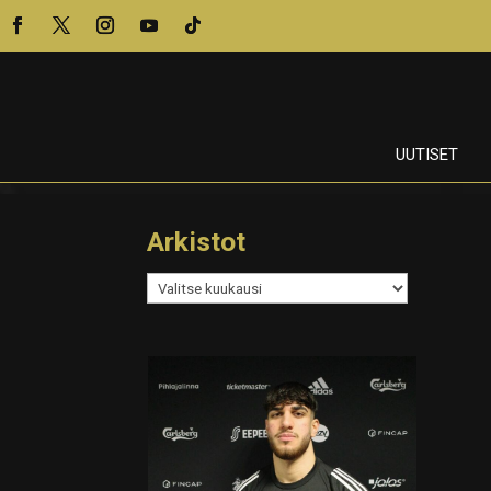
UUTISET
Arkistot
Arkistot